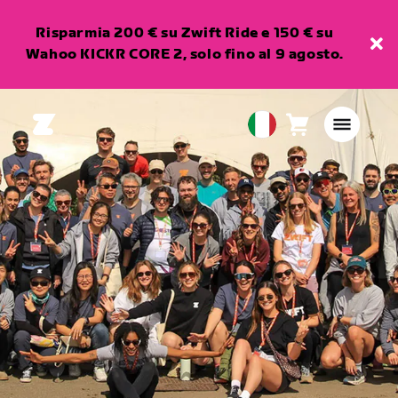
Risparmia 200 € su Zwift Ride e 150 € su
Wahoo KICKR CORE 2, solo fino al 9 agosto.
Carrello
0
European
articoli
Union
Italiano