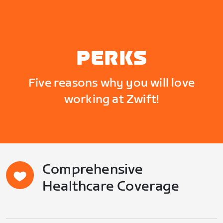
PERKS
Five reasons why you will love
working at Zwift!
Comprehensive
Healthcare Coverage