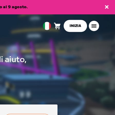
 al 9 agosto.
INIZIA
Carrello
0
European
articoli
Union
Italiano
i aiuto,