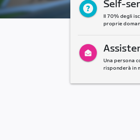
Self-se
Il 70% degli is
proprie doman
Assiste
Una persona co
risponderà in 