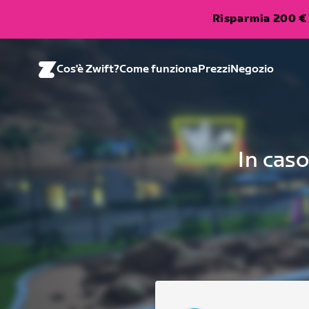
Risparmia 200 € 
Cos'è Zwift?
Come funziona
Prezzi
Negozio
In caso