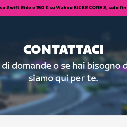
su Zwift Ride e 150 € su Wahoo KICKR CORE 2, solo fino
CONTATTACI
 di domande o se hai bisogno d
siamo qui per te.