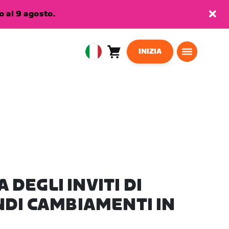
 al 9 agosto.
INIZIA
Carrello
0
European
articoli
Union
Italiano
DEGLI INVITI DI
NDI CAMBIAMENTI IN