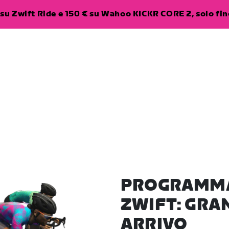
su Zwift Ride e 150 € su Wahoo KICKR CORE 2, solo fino
PROGRAMMA 
ZWIFT: GRA
ARRIVO