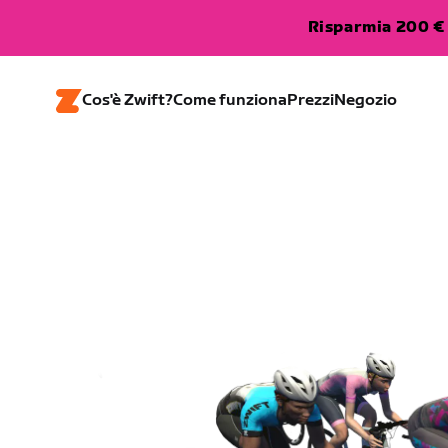
Risparmia 200 € 
Cos'è Zwift?
Come funziona
Prezzi
Negozio