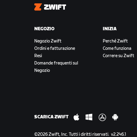
Zwift
NEGOZIO
INIZIA
Negozio Zwift
Perché Zwift
Ordini e fatturazione
Come funziona
Resi
Correre su Zwift
Domande frequenti sul
Negozio
SCARICA ZWIFT
©
2026
Zwift, Inc.
Tutti i diritti riservati.
v
2.246.1