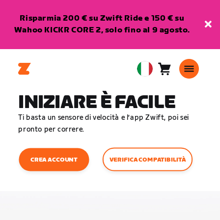
Risparmia 200 € su Zwift Ride e 150 € su
Wahoo KICKR CORE 2, solo fino al 9 agosto.
Carrello
0
European
articoli
Union
INIZIARE È FACILE
Italiano
Ti basta un sensore di velocità e l’app Zwift, poi sei
pronto per correre.
VERIFICA COMPATIBILITÀ
CREA ACCOUNT