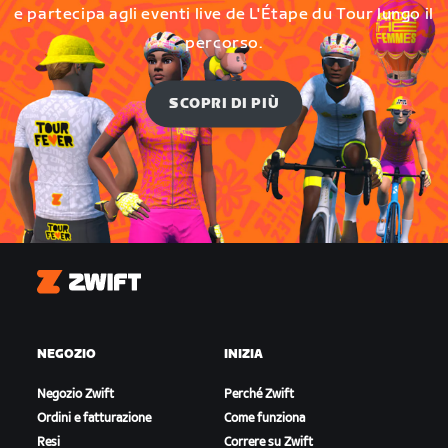
e partecipa agli eventi live de L'Étape du Tour lungo il
percorso.
SCOPRI DI PIÙ
Zwift
NEGOZIO
INIZIA
Negozio Zwift
Perché Zwift
Ordini e fatturazione
Come funziona
Resi
Correre su Zwift