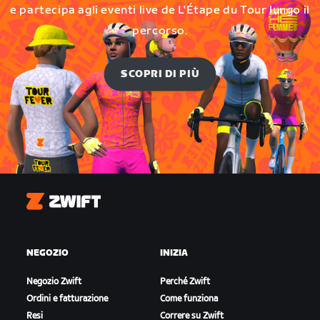
e partecipa agli eventi live de L'Étape du Tour lungo il
percorso.
SCOPRI DI PIÙ
Zwift
NEGOZIO
INIZIA
Negozio Zwift
Perché Zwift
Ordini e fatturazione
Come funziona
Resi
Correre su Zwift