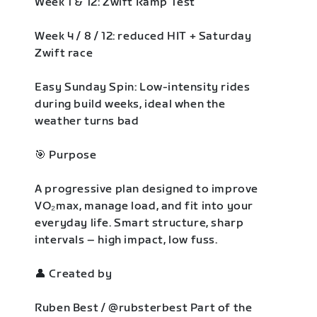
Week 1 & 12: Zwift Ramp Test
Week 4 / 8 / 12: reduced HIT + Saturday
Zwift race
Easy Sunday Spin: Low-intensity rides
during build weeks, ideal when the
weather turns bad
🎯 Purpose
A progressive plan designed to improve
VO₂max, manage load, and fit into your
everyday life. Smart structure, sharp
intervals – high impact, low fuss.
👤 Created by
Ruben Best / @rubsterbest Part of the