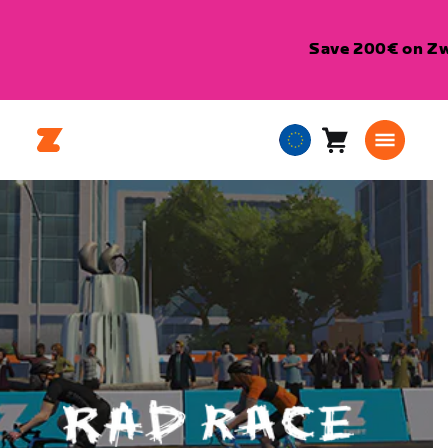
Save 200€ on Zwi
Cart
0
European
items
Union
English