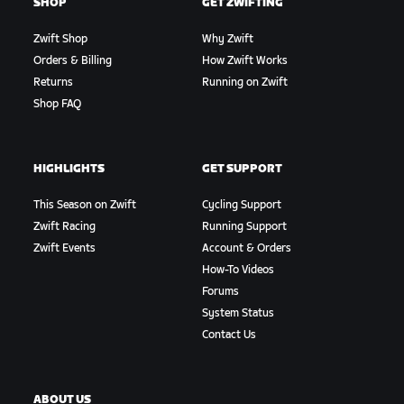
SHOP
GET ZWIFTING
Zwift Shop
Why Zwift
Orders & Billing
How Zwift Works
Returns
Running on Zwift
Shop FAQ
HIGHLIGHTS
GET SUPPORT
This Season on Zwift
Cycling Support
Zwift Racing
Running Support
Zwift Events
Account & Orders
How-To Videos
Forums
System Status
Contact Us
ABOUT US