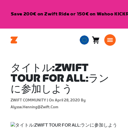
Save 200€ on Zwift Ride or 150€ on Wahoo KICKR 
Cart
0
European
items
Union
English
タイトル:ZWIFT
TOUR FOR ALL:ラン
に参加しよう
ZWIFT COMMUNITY |
On April 28, 2020
By
Alyssa.henning@zwift.com