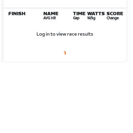
FINISH
NAME
TIME
WATTS
SCORE
AVG HR
Gap
W/kg
Change
Log in to view race results
1