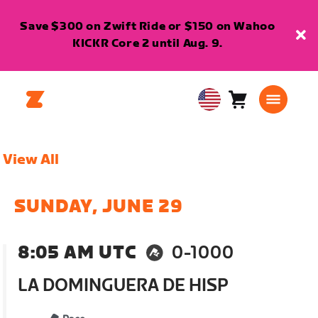
Save $300 on Zwift Ride or $150 on Wahoo
KICKR Core 2 until Aug. 9.
Cart
0
USA
items
English
View All
SUNDAY, JUNE 29
8:05 AM UTC
0-1000
LA DOMINGUERA DE HISP