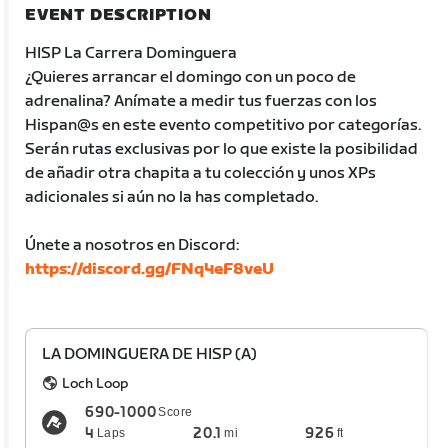
EVENT DESCRIPTION
HISP La Carrera Dominguera
¿Quieres arrancar el domingo con un poco de
adrenalina? Anímate a medir tus fuerzas con los
Hispan@s en este evento competitivo por categorías.
Serán rutas exclusivas por lo que existe la posibilidad
de añadir otra chapita a tu colección y unos XPs
adicionales si aún no la has completado.
Únete a nosotros en Discord:
https://discord.gg/FNq4eF8veU
LA DOMINGUERA DE HISP (A)
Loch Loop
690-1000
Score
4
20.1
926
Laps
mi
ft