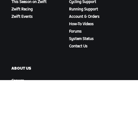
This Season on Zwift
Cycling Support
Zwift Racing
Running Support
Zwift Events
Account & Orders
How-To Videos
Forums
System Status
Contact Us
ABOUT US
Careers
Partnership Opportunities
Newsroom
Blog
Diversity, Inclusion &
Social Impact