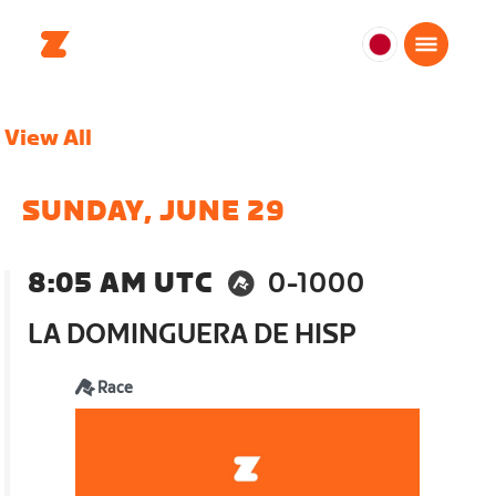
日
本
日
View All
本
語
SUNDAY, JUNE 29
8:05 AM UTC
0-1000
LA DOMINGUERA DE HISP
Race