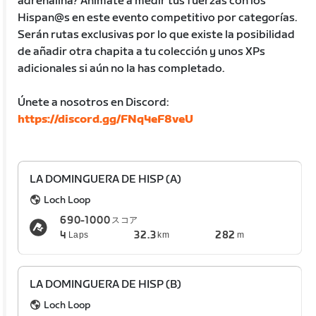
adrenalina? Anímate a medir tus fuerzas con los
Hispan@s en este evento competitivo por categorías.
Serán rutas exclusivas por lo que existe la posibilidad
de añadir otra chapita a tu colección y unos XPs
adicionales si aún no la has completado.
Únete a nosotros en Discord:
https://discord.gg/FNq4eF8veU
LA DOMINGUERA DE HISP (A)
Loch Loop
690-1000
スコア
4
32.3
282
Laps
km
m
LA DOMINGUERA DE HISP (B)
Loch Loop