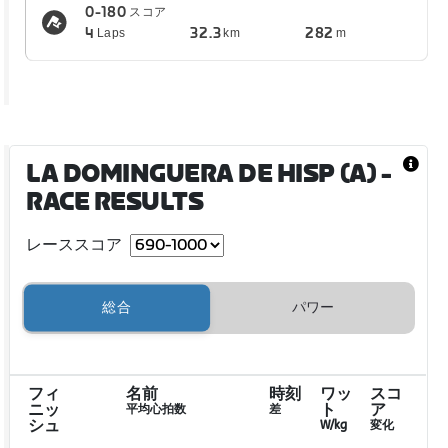
0-180
スコア
4
32.3
282
Laps
km
m
LA DOMINGUERA DE HISP (A)
-
RACE RESULTS
レーススコア
総合
パワー
フィ
名前
時刻
ワッ
スコ
ニッ
ト
ア
平均心拍数
差
シュ
W/kg
変化