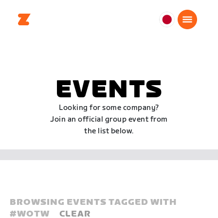
日
本
日
本
語
EVENTS
Looking for some company?
Join an official group event from
the list below.
BROWSING EVENTS TAGGED WITH
#
WOTW
CLEAR