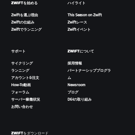
ZWIFTを始める
ハイライト
Zwiftを選ぶ理由
This Season on Zwift
Zwiftの仕組み
Zwiftレース
Zwiftでランニング
Zwiftイベント
サポート
ZWIFTについて
サイクリング
採用情報
ランニング
パートナーシッププログラ
アカウント&注文
ム
How-To動画
Newsroom
フォーラム
ブログ
サーバー稼働状況
D&Iの取り組み
お問い合わせ
ZWIFTをダウンロード