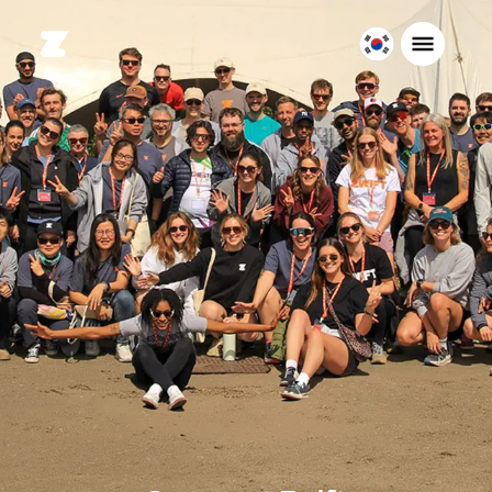
대
한
민
국
한
국
어