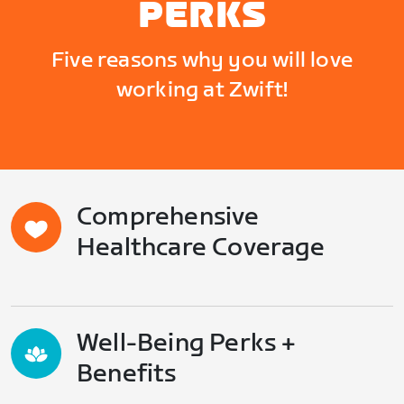
PERKS
Five reasons why you will love
working at Zwift!
Comprehensive
Healthcare Coverage
Well-Being Perks +
Benefits