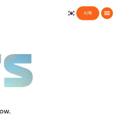
시작
대
한
민
국
한
TS
국
어
low.