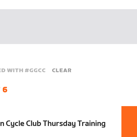
D WITH #
GGCC
CLEAR
 6
 Cycle Club Thursday Training