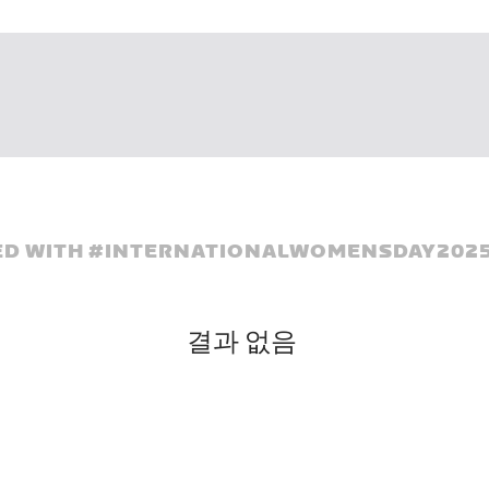
D WITH #
INTERNATIONALWOMENSDAY202
결과 없음