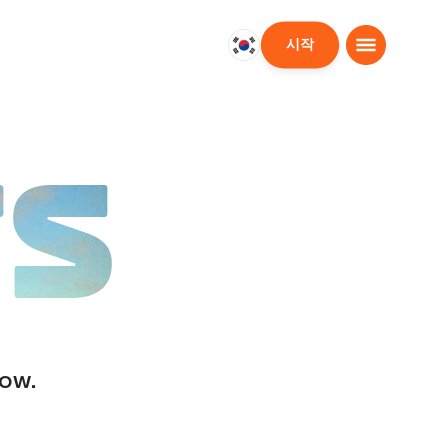
시작
대
한
민
국
한
TS
국
어
low.