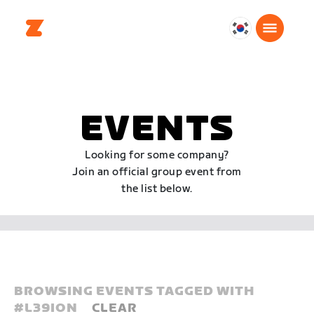
대
한
민
국
한
EVENTS
국
어
Looking for some company?
Join an official group event from
the list below.
BROWSING EVENTS TAGGED WITH
#
L39ION
CLEAR