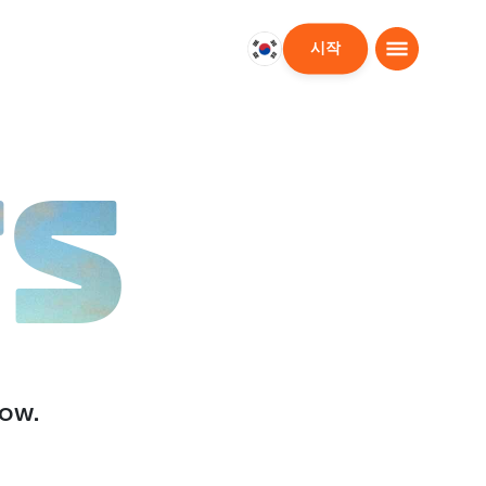
시작
대
한
민
국
한
TS
국
어
low.