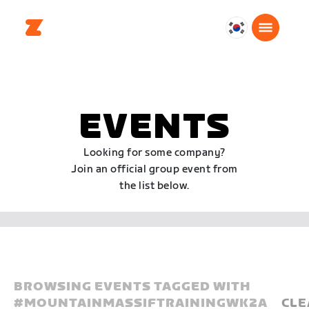
대
한
민
국
한
EVENTS
국
어
Looking for some company?
Join an official group event from
the list below.
BROWSING EVENTS TAGGED WITH
#
MOUNTAINMASSIFTRAININGWK2A
CLE