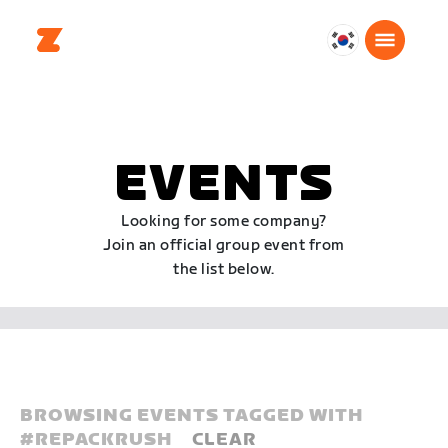
대
한
민
국
한
EVENTS
국
어
Looking for some company?
Join an official group event from
the list below.
BROWSING EVENTS TAGGED WITH
#
REPACKRUSH
CLEAR