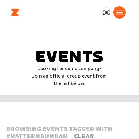
대
한
민
국
한
EVENTS
국
어
Looking for some company?
Join an official group event from
the list below.
BROWSING EVENTS TAGGED WITH
#
VATTERNRUNDAN
CLEAR