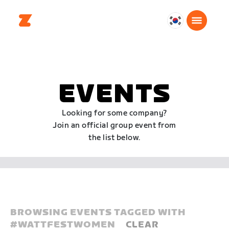
대
한
민
국
한
EVENTS
국
어
Looking for some company?
Join an official group event from
the list below.
BROWSING EVENTS TAGGED WITH
#
WATTFESTWOMEN
CLEAR