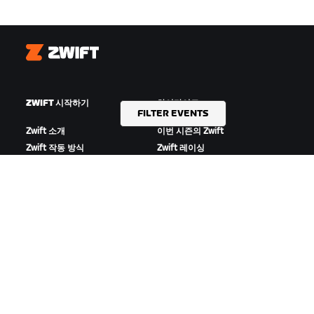
Zwift
ZWIFT 시작하기
하이라이트
FILTER EVENTS
Zwift 소개
이번 시즌의 Zwift
Zwift 작동 방식
Zwift 레이싱
Zwift 러닝
Zwift 이벤트
지원
회사 정보
사이클링
채용 정보
러닝
파트너십 기회
계정 및 주문
뉴스
방법 설명 영상
블로그
포럼
다양성, 포용성, 사회적 영향