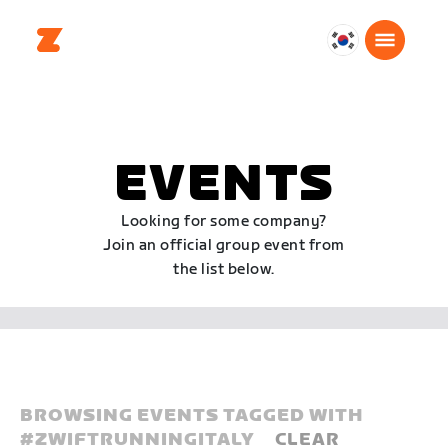
대
한
민
국
한
EVENTS
국
어
Looking for some company?
Join an official group event from
the list below.
BROWSING EVENTS TAGGED WITH
#
ZWIFTRUNNINGITALY
CLEAR