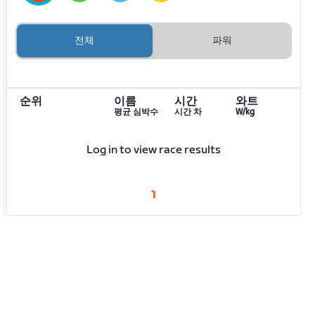
전체
파워
순위
이름
시간
와트
평균 심박수
시간 차
W/kg
Log in to view race results
1