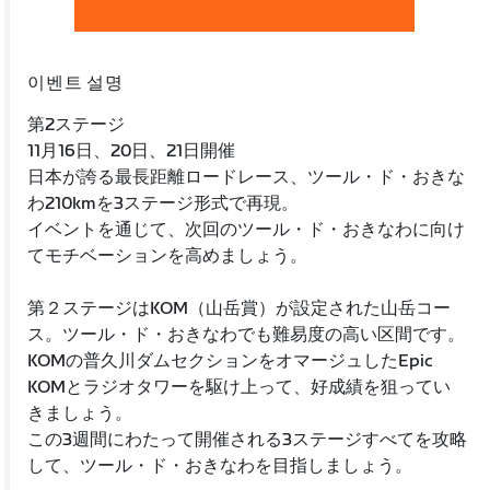
이벤트 설명
第2ステージ
11月16日、20日、21日開催
日本が誇る最長距離ロードレース、ツール・ド・おきな
わ210kmを3ステージ形式で再現。
イベントを通じて、次回のツール・ド・おきなわに向け
てモチベーションを高めましょう。
第２ステージはKOM（山岳賞）が設定された山岳コー
ス。ツール・ド・おきなわでも難易度の高い区間です。
KOMの普久川ダムセクションをオマージュしたEpic
KOMとラジオタワーを駆け上って、好成績を狙ってい
きましょう。
この3週間にわたって開催される3ステージすべてを攻略
して、ツール・ド・おきなわを目指しましょう。