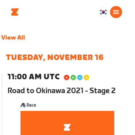
대
한
민
View All
국
한
국
TUESDAY, NOVEMBER 16
어
11:00 AM UTC
Road to Okinawa 2021 - Stage 2
Race