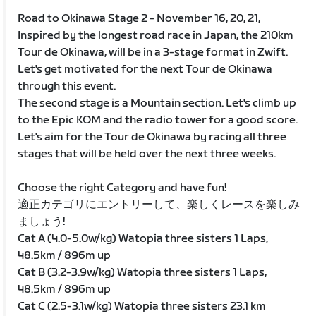
Road to Okinawa Stage 2 - November 16, 20, 21,
Inspired by the longest road race in Japan, the 210km
Tour de Okinawa, will be in a 3-stage format in Zwift.
Let's get motivated for the next Tour de Okinawa
through this event.
The second stage is a Mountain section. Let's climb up
to the Epic KOM and the radio tower for a good score.
Let's aim for the Tour de Okinawa by racing all three
stages that will be held over the next three weeks.
Choose the right Category and have fun!
適正カテゴリにエントリーして、楽しくレースを楽しみ
ましょう!
Cat A (4.0-5.0w/kg) Watopia three sisters 1 Laps,
48.5km / 896m up
Cat B (3.2-3.9w/kg) Watopia three sisters 1 Laps,
48.5km / 896m up
Cat C (2.5-3.1w/kg) Watopia three sisters 23.1 km