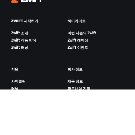
Zwift
ZWIFT 시작하기
하이라이트
Zwift 소개
이번 시즌의 Zwift
Zwift 작동 방식
Zwift 레이싱
Zwift 러닝
Zwift 이벤트
지원
회사 정보
사이클링
채용 정보
러닝
파트너십 기회
계정 및 주문
뉴스
방법 설명 영상
블로그
포럼
다양성, 포용성, 사회적 영향
시스템 상태
쿠키 설정
문의하기