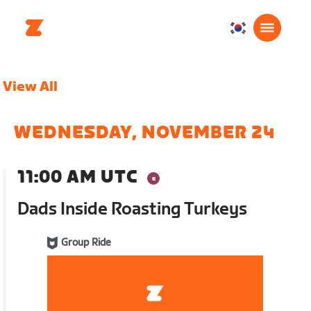
대
한
민
View All
국
한
국
WEDNESDAY, NOVEMBER 24
어
11:00 AM UTC
Dads Inside Roasting Turkeys
Group Ride