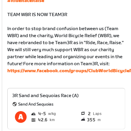
#RideRaceRaise
TEAM WBR IS NOW TEAM3R
In order to stop brand confusion between us (Team
WBR) and the charity, World Bicycle Relief (WBR), we
have rebranded to be Team3R as in "Ride, Race, Raise."
We will still very much support WBR as our charity
partner while leading and organizing our events in the
future! Fore more information on Team3R, visit:
https://www.facebook.com/groups/ClubWorldBicycleR
3R Sand and Sequoias Race (A)
Sand And Sequoias
4
5
2
Laps
42.6
355
km
m