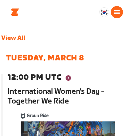
대
한
민
View All
국
한
국
TUESDAY, MARCH 8
어
12:00 PM UTC
International Women’s Day -
Together We Ride
Group Ride