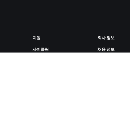
지원
회사 정보
사이클링
채용 정보
러닝
파트너십 기회
계정 및 주문
뉴스
방법 설명 영상
블로그
포럼
다양성, 포용성, 
시스템 상태
향
문의하기
쿠키 설정
ZWIFT COMPANION 다운로드