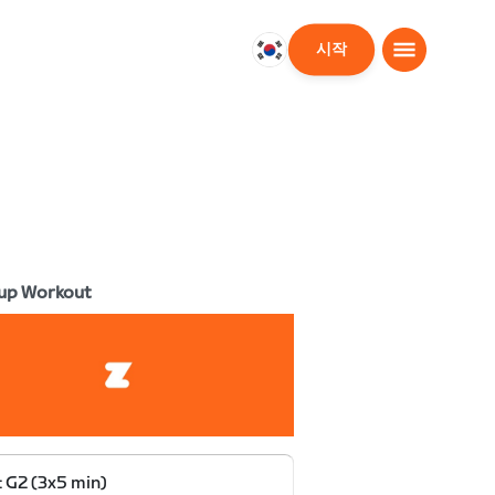
시작
대
한
민
국
한
국
어
up Workout
 G2 (3x5 min)