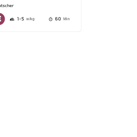
utscher
1
5
60
Min