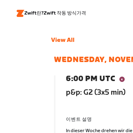
Zwift란?
Zwift 작동 방식
가격
View All
WEDNESDAY, NOVE
6:00 PM UTC
p&p: G2 (3x5 min)
이벤트 설명
In dieser Woche drehen wir die