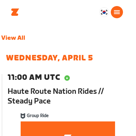
대
한
민
View All
국
한
국
WEDNESDAY, APRIL 5
어
11:00 AM UTC
Haute Route Nation Rides //
Steady Pace
Group Ride