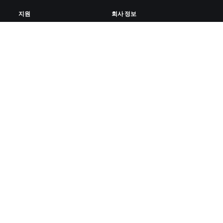
지원
회사 정보
사이클링
채용 정보
러닝
파트너십 기회
계정 및 주문
뉴스
방법 설명 영상
블로그
포럼
다양성, 포용성, 사회적 영향
시스템 상태
쿠키 설정
문의하기
ZWIFT 다운로드
ZWIFT COMPANION 다운로드