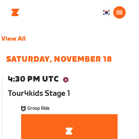
대
한
민
View All
국
한
국
SATURDAY, NOVEMBER 18
어
4:30 PM UTC
Tour4kids Stage 1
Group Ride