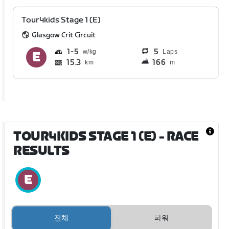
Tour4kids Stage 1 (E)
Glasgow Crit Circuit
1
5
5
Laps
15.3
166
km
m
TOUR4KIDS STAGE 1 (E)
- RACE
RESULTS
전체
파워