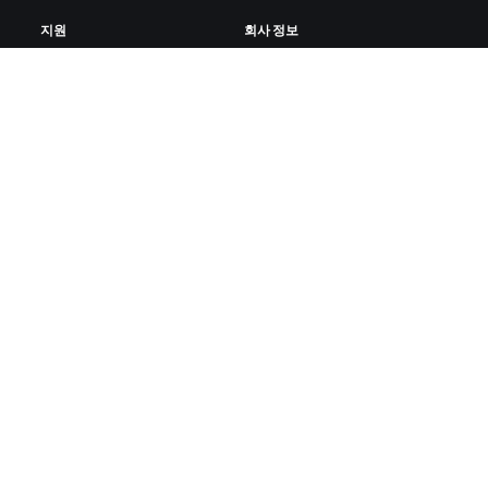
지원
회사 정보
사이클링
채용 정보
러닝
파트너십 기회
계정 및 주문
뉴스
방법 설명 영상
블로그
포럼
다양성, 포용성, 사회적 영향
시스템 상태
쿠키 설정
문의하기
ZWIFT 다운로드
ZWIFT COMPANION 다운로드