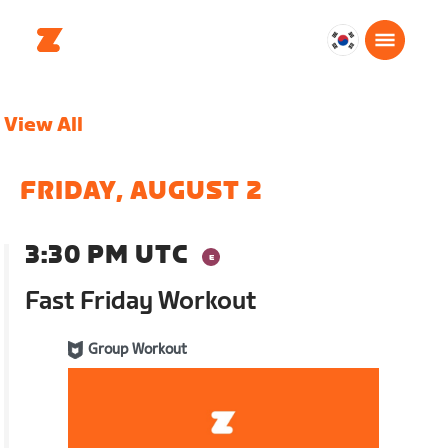
대
한
민
View All
국
한
국
FRIDAY, AUGUST 2
어
3:30 PM UTC
Fast Friday Workout
Group Workout