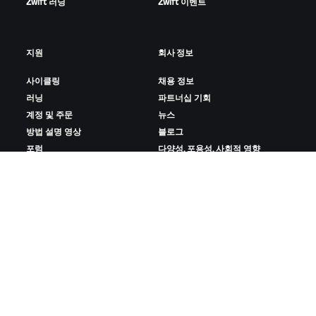
Zwift 러닝
Zwift 이벤트
지원
회사 정보
사이클링
채용 정보
러닝
파트너십 기회
계정 및 주문
뉴스
방법 설명 영상
블로그
포럼
다양성, 포용성, 사회적 영향
시스템 상태
쿠키 설정
문의하기
ZWIFT 다운로드