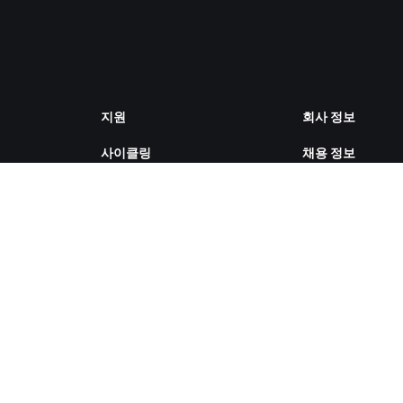
지원
회사 정보
사이클링
채용 정보
러닝
파트너십 기회
계정 및 주문
뉴스
방법 설명 영상
블로그
포럼
다양성, 포용성, 
시스템 상태
향
문의하기
쿠키 설정
ZWIFT COMPANION 다운로드