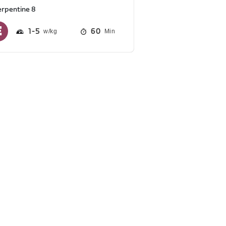
erpentine 8
1
5
60
Min