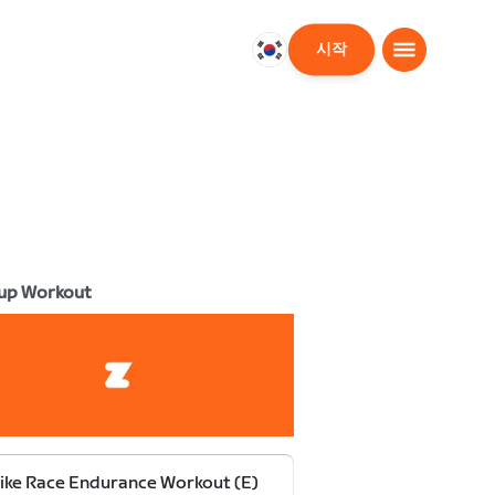
시작
대
한
민
국
한
국
어
up Workout
ike Race Endurance Workout (E)