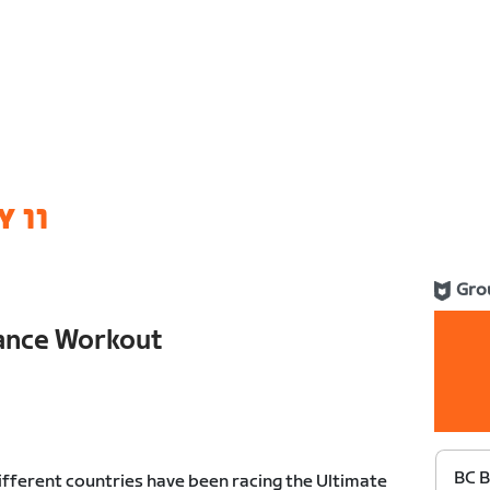
 11
Gro
ance Workout
BC B
ifferent countries have been racing the Ultimate