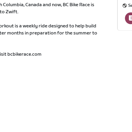
sh Columbia, Canada and now, BC Bike Race is
S
to Zwift.
kout is a weekly ride designed to help build
ter months in preparation for the summer to
isit bcbikerace.com