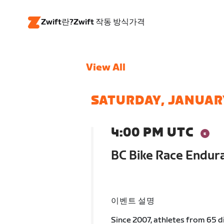
Zwift란?
Zwift 작동 방식
가격
View All
SATURDAY, JANUARY
4:00 PM UTC
BC Bike Race Endur
이벤트 설명
Since 2007, athletes from 65 d