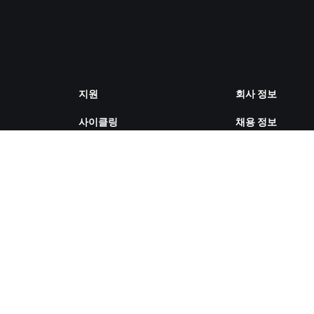
지원
회사 정보
사이클링
채용 정보
러닝
파트너십 기회
계정 및 주문
뉴스
방법 설명 영상
블로그
포럼
다양성, 포용성, 
시스템 상태
향
문의하기
쿠키 설정
ZWIFT COMPANION 다운로드