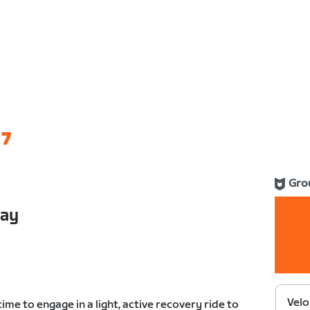
 7
Gro
day
Velo
 time to engage in a light, active recovery ride to