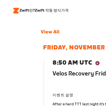
Zwift란?
Zwift 작동 방식
가격
View All
FRIDAY, NOVEMBER
8:50 AM UTC
Velos Recovery Fri
이벤트 설명
After a hard TTT last night it's