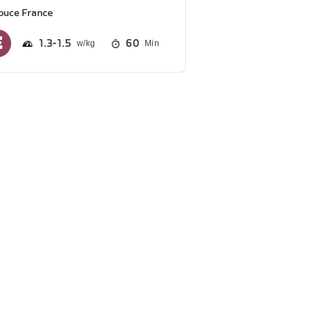
ouce France
1.3
1.5
60
Min