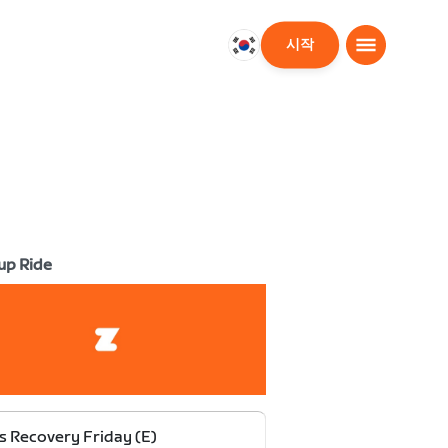
시작
대
한
민
국
한
국
어
up Ride
s Recovery Friday (E)