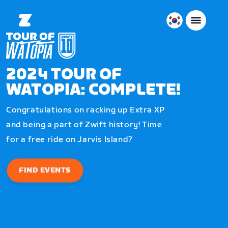
대
한
민
국
2024 TOUR OF
한
WATOPIA: COMPLETE!
국
어
Congratulations on racking up Extra XP
and being a part of Zwift history! Time
for a free ride on Jarvis Island?
FIND EVENTS