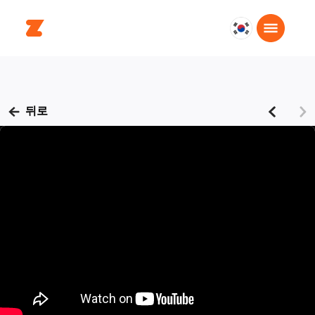
대
한
민
국
한
뒤로
국
어