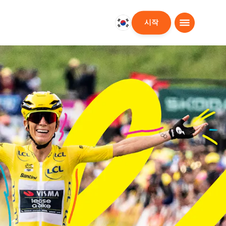
시작
대
한
민
국
한
국
어