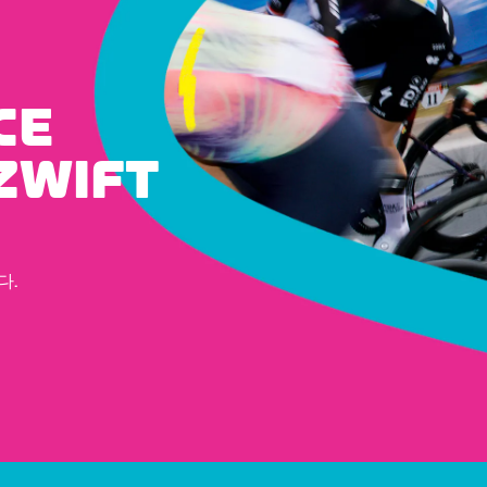
CE
ZWIFT
다.