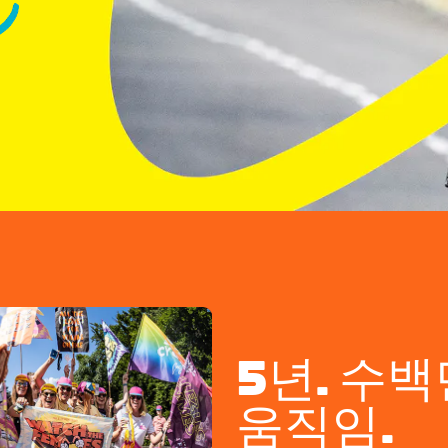
5년. 수백
움직임.