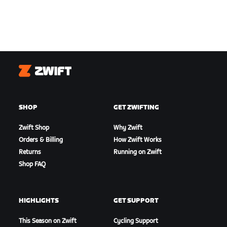
Zwift
SHOP
GET ZWIFTING
Zwift Shop
Why Zwift
Orders & Billing
How Zwift Works
Returns
Running on Zwift
Shop FAQ
HIGHLIGHTS
GET SUPPORT
This Season on Zwift
Cycling Support