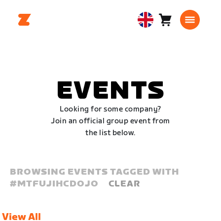
Cart
0
United
items
Kingdom
English
EVENTS
Looking for some company?
Join an official group event from
the list below.
BROWSING EVENTS TAGGED WITH
#
MTFUJIHCDOJO
CLEAR
View All