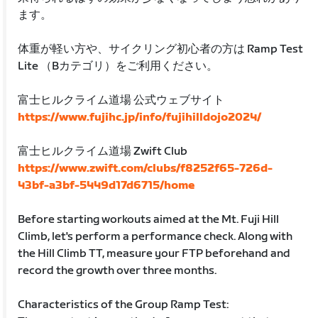
ます。
体重が軽い方や、サイクリング初心者の方は Ramp Test
Lite （Bカテゴリ）をご利用ください。
富士ヒルクライム道場 公式ウェブサイト
https://www.fujihc.jp/info/fujihilldojo2024/
富士ヒルクライム道場 Zwift Club
https://www.zwift.com/clubs/f8252f65-726d-
43bf-a3bf-5449d17d6715/home
Before starting workouts aimed at the Mt. Fuji Hill
Climb, let's perform a performance check. Along with
the Hill Climb TT, measure your FTP beforehand and
record the growth over three months.
Characteristics of the Group Ramp Test: