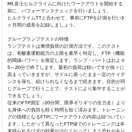
Mt.富士ヒルクライムに向けたワークアウトを開始する
前に、パフォーマンスチェックを行いましょう。
ヒルクライムTTと合わせて、事前にFTPを計測を行い3
ヶ月間の成長を記録しましょう。
グループランプテストの特徴
ランプテストは漸増負荷の計測方法です。このテスト
は、有酸素運動能力の上限を素早く特定し、FTP（機能
的閾値パワー）を推定します。ランプ・パートはおよそ
5～20分で終了します。最初の負荷は軽いですが徐々に
高まっていきますが、サドルに座ったまま一定のケイデ
ンスを保ち、続けられなくなるまで続きます。目的が同
じグループで行うことで、テストにより集中することが
できるでしょう。
従来のFTP測定（20分間、限界ギリギリの全力走）より
も身体への負担も軽く時間も短く済みます。トレーニン
グの指標となるFTPにワークアウトの内容は紐ついてい
ます。したがって異なったFTP値でのトレーニングは本
来得られるはずの効果が少なくなってしまう恐れがあり