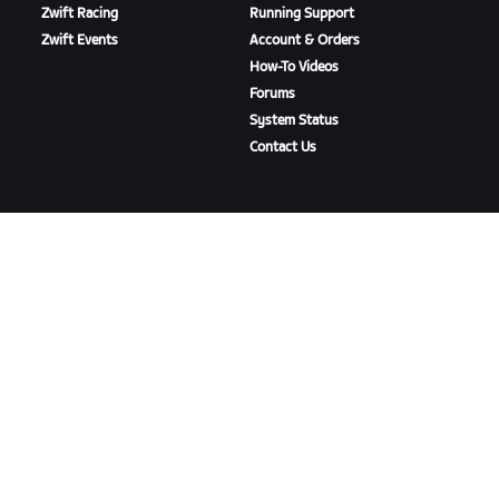
Zwift Racing
Running Support
Zwift Events
Account & Orders
How-To Videos
Forums
System Status
Contact Us
ABOUT US
Careers
Partnership Opportunities
Newsroom
Blog
Diversity, Inclusion &
Social Impact