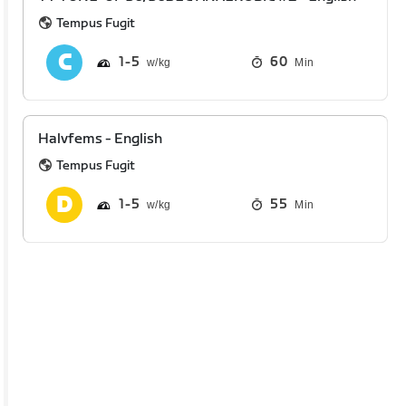
Tempus Fugit
1
5
60
Min
Halvfems - English
Tempus Fugit
1
5
55
Min