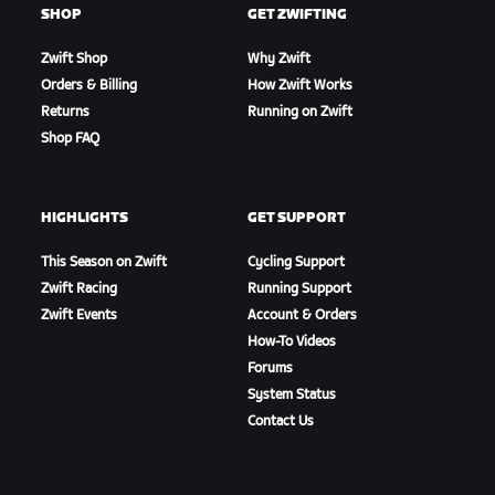
SHOP
GET ZWIFTING
Zwift Shop
Why Zwift
Orders & Billing
How Zwift Works
Returns
Running on Zwift
Shop FAQ
HIGHLIGHTS
GET SUPPORT
This Season on Zwift
Cycling Support
Zwift Racing
Running Support
Zwift Events
Account & Orders
How-To Videos
Forums
System Status
Contact Us