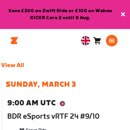
Save £200 on Zwift Ride or £100 on Wahoo
KICKR Core 2 until 9 Aug.
Cart
0
United
items
Kingdom
English
View All
SUNDAY, MARCH 3
9:00 AM UTC
BDR eSports vRTF 24 #9/10