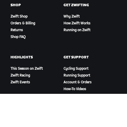
SHOP
GET ZWIFTING
Zwift Shop
Why Zwift
Orders & Billing
How Zwift Works
Returns
Running on Zwift
Shop FAQ
HIGHLIGHTS
GET SUPPORT
This Season on Zwift
Cycling Support
Zwift Racing
Running Support
Zwift Events
Account & Orders
How-To Videos
Forums
System Status
Contact Us