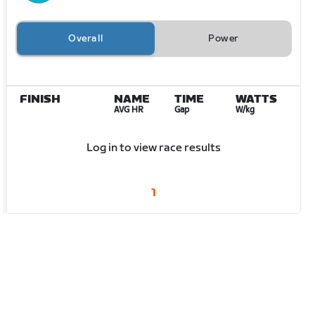
Overall
Power
FINISH
NAME
TIME
WATTS
AVG HR
Gap
W/kg
Log in to view race results
1