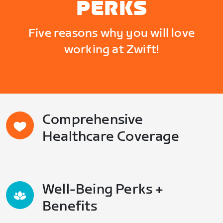
PERKS
Five reasons why you will love
working at Zwift!
Comprehensive
Healthcare Coverage
Well-Being Perks +
Benefits