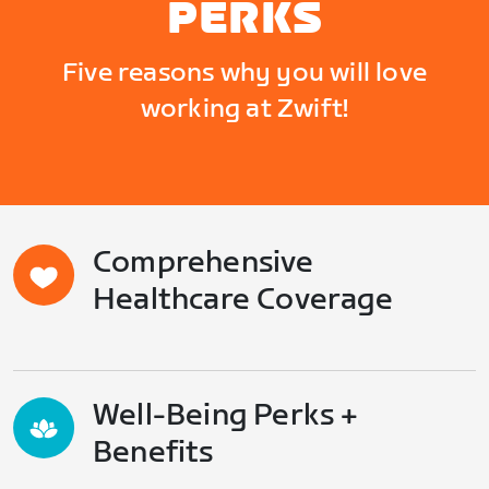
PERKS
Five reasons why you will love
working at Zwift!
Comprehensive
Healthcare Coverage
Well-Being Perks +
Benefits