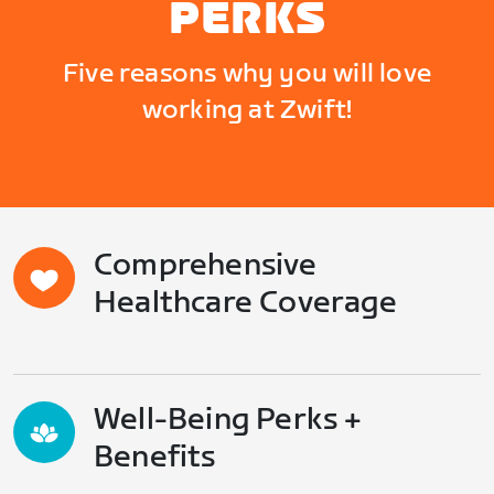
PERKS
Five reasons why you will love
working at Zwift!
Comprehensive
Healthcare Coverage
Well-Being Perks +
Benefits