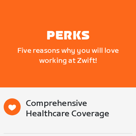
PERKS
Five reasons why you will love
working at Zwift!
Comprehensive
Healthcare Coverage