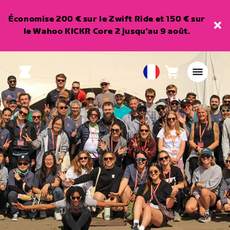
Économise 200 € sur le Zwift Ride et 150 € sur
le Wahoo KICKR Core 2 jusqu'au 9 août.
Panier
0
European
article
Union
Français