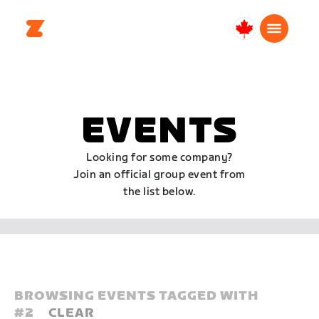
Canada
Français
EVENTS
Looking for some company?
Join an official group event from
the list below.
BROWSING EVENTS TAGGED WITH
#
2
CLEAR