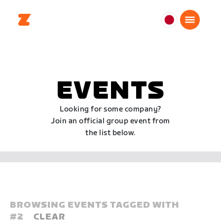
日
本
日
本
語
EVENTS
Looking for some company?
Join an official group event from
the list below.
BROWSING EVENTS TAGGED WITH
#
2
CLEAR