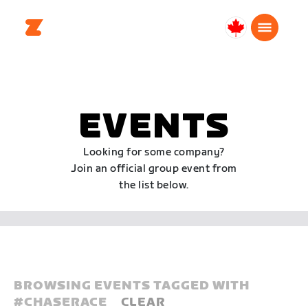
Canada
Français
EVENTS
Looking for some company?
Join an official group event from
the list below.
BROWSING EVENTS TAGGED WITH
#
CHASERACE
CLEAR