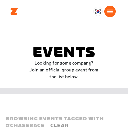
대
한
민
국
한
EVENTS
국
어
Looking for some company?
Join an official group event from
the list below.
BROWSING EVENTS TAGGED WITH
#
CHASERACE
CLEAR