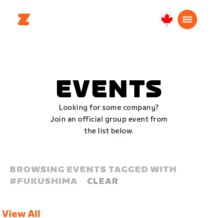
Canada
Français
EVENTS
Looking for some company?
Join an official group event from
the list below.
BROWSING EVENTS TAGGED WITH
#
FUKUSHIMA
CLEAR
View All