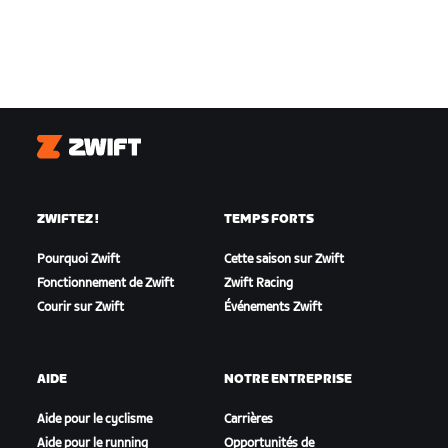
Zwift
ZWIFTEZ !
TEMPS FORTS
Pourquoi Zwift
Cette saison sur Zwift
Fonctionnement de Zwift
Zwift Racing
Courir sur Zwift
Événements Zwift
AIDE
NOTRE ENTREPRISE
Aide pour le cyclisme
Carrières
Aide pour le running
Opportunités de