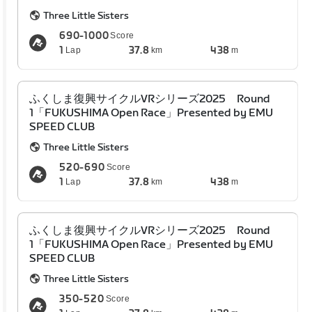
Three Little Sisters
690-1000
Score
1
37.8
438
Lap
km
m
ふくしま復興サイクルVRシリーズ2025 Round
1「FUKUSHIMA Open Race」Presented by EMU
SPEED CLUB
Three Little Sisters
520-690
Score
1
37.8
438
Lap
km
m
ふくしま復興サイクルVRシリーズ2025 Round
1「FUKUSHIMA Open Race」Presented by EMU
SPEED CLUB
Three Little Sisters
350-520
Score