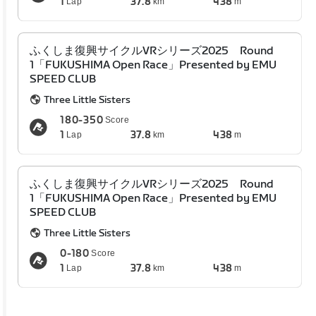
1
37.8
438
Lap
km
m
ふくしま復興サイクルVRシリーズ2025 Round
1「FUKUSHIMA Open Race」Presented by EMU
SPEED CLUB
Three Little Sisters
180-350
Score
1
37.8
438
Lap
km
m
ふくしま復興サイクルVRシリーズ2025 Round
1「FUKUSHIMA Open Race」Presented by EMU
SPEED CLUB
Three Little Sisters
0-180
Score
1
37.8
438
Lap
km
m