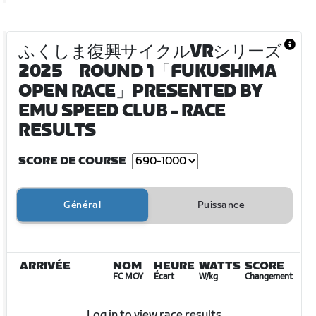
ふくしま復興サイクルVRシリーズ
2025 ROUND 1「FUKUSHIMA
OPEN RACE」PRESENTED BY
EMU SPEED CLUB
- RACE
RESULTS
SCORE DE COURSE
Général
Puissance
ARRIVÉE
NOM
HEURE
WATTS
SCORE
FC MOY
Écart
W/kg
Changement
Log in to view race results