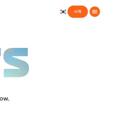
시작
대
한
민
국
한
TS
국
어
low.