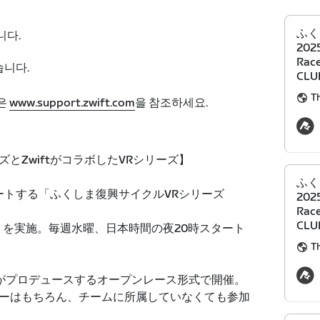
ふく
니다.
202
Rac
습니다.
CLU
Th
은
www.support.zwift.com
을 참조하세요.
とZwiftがコラボしたVRシリーズ】
ふく
ポートする「ふくしま復興サイクルVRシリーズ
202
Rac
CLU
イベントを実施。毎週水曜、日本時間の夜20時スタート
Th
 CLUBがプロデュースするオープンレース形式で開催。
ーはもちろん、チームに所属していなくても参加