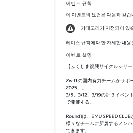
이벤트 규칙
이 이벤트의 요건은 다음과 같습
카테고리가 지정되어 있
레이스 규칙에 대한 자세한 내용
이벤트 설명
【ふくしま復興サイクルシリーズ
Zwiftの国内有力チームがサ
2025」。
3/5、3/12、3/19の計３
で開催する。
Round1は、EMU SPEED
様々なチームに所属するメンバ
できます。