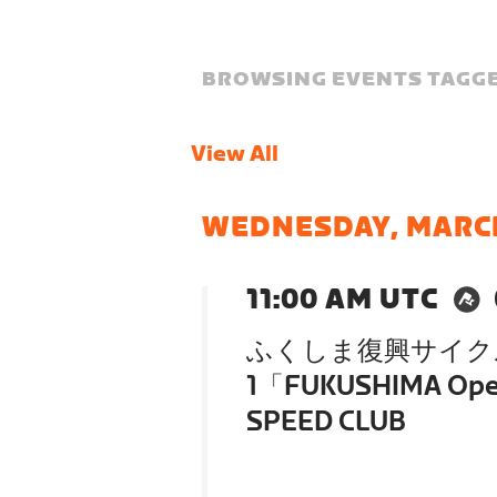
BROWSING EVENTS TAGGE
View All
WEDNESDAY, MARC
11:00 AM UTC
ふくしま復興サイクル
1「FUKUSHIMA Ope
SPEED CLUB