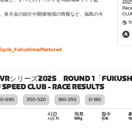
催し、すべてのイベントをYouTubeライブ配
202
Rac
CLU
、各大会の紹介や開催地域の情報など、福島の今
Th
Cycle_Fukushima/featured
リーズ2025 ROUND 1「FUKUSHIM
 SPEED CLUB
- RACE RESULTS
20-690
350-520
180-350
0-180
시간
와트
점수
시간 차
W/kg
변화
W