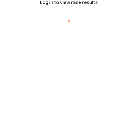
Log in to view race results
1