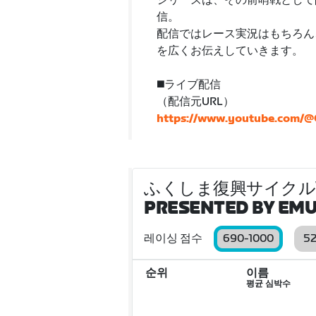
シリーズは、その前哨戦として開
信。
配信ではレース実況はもちろん
を広くお伝えしていきます。
◼️ライブ配信
（配信元URL）
https://www.youtube.com/@
ふくしま復興サイクルVRシ
PRESENTED BY EMU
레이싱 점수
690-1000
5
순위
이름
평균 심박수