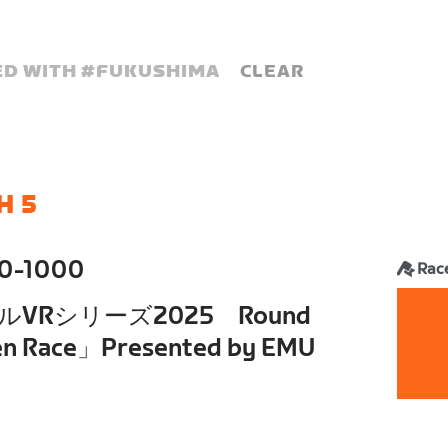
D WITH #
FUKUSHIMA
CLEAR
H 5
0-1000
Rac
VRシリーズ2025 Round
n Race」Presented by EMU