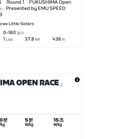
5 Round 1「FUKUSHIMA Open
e」Presented by EMU SPEED
B
ree Little Sisters
0-180
점수
1
37.8
438
Lap
km
m
A OPEN RACE」
20분
5분
15초
/kg
W/kg
W/kg