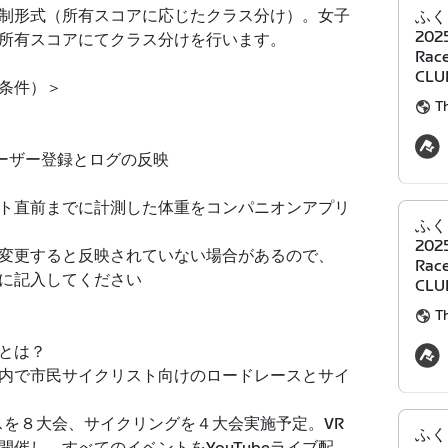
制形式（所有スコアに応じたクラス分け）。女子
ふく
202
所有スコアにてクラス分けを行います。
Rac
CLU
条件）＞
Th
へのユーザー登録とログの反映
ト直前までに計測した体重をコンパニオンアプリ
ふく
202
重を変更すると反映されていない場合があるので、
Rac
リに記入してください
CLU
Th
とは？
内で市民サイクリスト向けのロードレースとサイ
スを８大会、サイクリングを４大会実施予定。VR
ふく